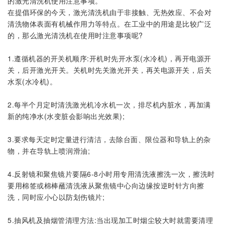
的激光清洗机使用注意事项。
在提倡环保的今天，激光清洗机由于非接触、无热效应、不会对
清洗物体表面有机械作用力等特点。在工业中的用途是比较广泛
的，那么激光清洗机在使用时注意事项呢?
1.遵循机器的开关机顺序:开机时先开水泵(水冷机)，再开电源开
关，后开激光开关。关机时先关激光开关，再关电源开关，后关
水泵(水冷机)。
2.每半个月定时清洗激光机冷水机一次，排尽机内脏水，再加满
新的纯净水(水变脏会影响出光效果);
3.要求每天定时定量进行清洁，去除台面、限位器和导轨上的杂
物，并在导轨上喷润滑油;
4.反射镜和聚焦镜片要隔6-8小时用专用清洗液擦洗一次，擦洗时
要用棉签或棉棒蘸清洗液从聚焦镜中心向边缘按逆时针方向擦
洗，同时应小心以防划伤镜片;
5.抽风机及抽烟管清理方法:当出现加工时烟尘较大时就需要清理